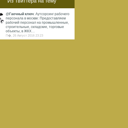
Из Твиттера на тему
@
Гаечный ключ
: Аутсорсинг рабочего
персонала в москве: Предоставляем
рабочий персонал на промышленные,
строительные, складские, торговые
объекты, в ЖКХ…
П�, 26 Август 2016 23:23