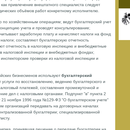
 как привлечение внештатного специалиста следует
дических объёмов работ конкретному исполнителю.
 по хозяйственным операциям; ведут бухгалтерский учет
концепцию учета и проводят консультирование;
считывают заработную плату и начисляют налоги на фонд
 налоги; составляют бухгалтерскую отчетность
сдают отчетность в налоговую инспекцию и внебюджетные
в налоговой инспекции и внебюджетных фондах;
инспекторские проверки из налоговой инспекции и
ийских бизнесменов используют
бухгалтерский
т услуги по восстановлению, ведению бухгалтерского и
налоговый платежей, составления промежуточной и
ение дел с налоговыми органами. Подпункт "в" пункта 2
т 21 ноября 1996 года №129-ФЗ "О бухгалтерском учете"
ям организаций передавать на договорных началах
централизованной бухгалтерии; специализированной
листу.
 фирма, принявшая решение о передаче бухгалтерии на