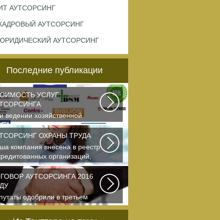
ИТ АУТСОРСИНГ
КАДРОВЫЙ АУТСОРСИНГ
ЮРИДИЧЕСКИЙ АУТСОРСИНГ
Последние публикации
ОИМОСТЬ УСЛУГ
ТСОРСИНГА
и ведении хозяйственной
ятельности каждая компания
мостоятельно выбирает...
ТСОРСИНГ ОХРАНЫ ТРУДА
ша компания внесена в реестр
кредитованных организаций,
азывающих...
ГОВОР АУТСОРСИНГА 2016
ДУ
путаты одобрили в третьем
ении специальные правила, по
торым можно...