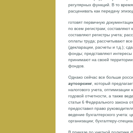
регулярных функций. В то время
расценивать как передачу эпизо
готовят первичную документацию
по всем регистрам; составляют 
составляют регистры учета; рас
оплаты труда; рассчитывают все
(декларации, расчеты и т.д.); 
фонды; представляют интересы 
принимают на своей территории 
фондов.
Однако сейчас все больше росс
аутсорсинг
, который предлагае
налогового учета, оптимизации 
годовой отчетности, а также вед
статьи 6 Федерального закона о
предоставил право руководител
ведение бухгалтерского учета: 
организации; бухгалтеру-специа
В приказе по учетной политике