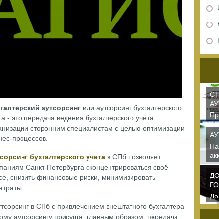
СТ
АУ
галтерский аутсорсинг
или аутсорсинг бухгалтерского
Пр
та - это передача ведения бухгалтерского учёта
де
анизации сторонним специалистам с целью оптимизации
са
АУ
нес-процессов.
На
ак
сорсинг бухгалтерского учета
в СПб позволяет
ок
паниям Санкт-Петербурга сконцентрироваться своё
ДО
се, снизить финансовые риски, минимизировать
ГО
атраты.
Де
чт
аутсорсинг в СПб с привлечением внештатного бухгалтера
ко
кому аутсорсингу присуща, главным образом, передача