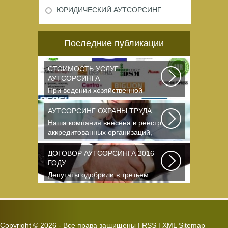
ЮРИДИЧЕСКИЙ АУТСОРСИНГ
Последние публикации
СТОИМОСТЬ УСЛУГ
АУТСОРСИНГА
При ведении хозяйственной
деятельности каждая компания
самостоятельно выбирает...
АУТСОРСИНГ ОХРАНЫ ТРУДА
Наша компания внесена в реестр
аккредитованных организаций,
оказывающих...
ДОГОВОР АУТСОРСИНГА 2016
ГОДУ
Депутаты одобрили в третьем
чтении специальные правила, по
которым можно...
Copyright ©
2026 - Все права защищены |
RSS
|
XML Sitemap