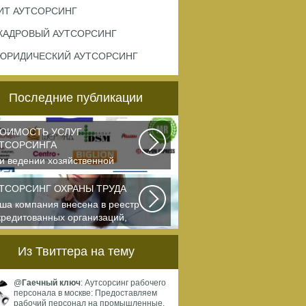
ИТ АУТСОРСИНГ
КАДРОВЫЙ АУТСОРСИНГ
ЮРИДИЧЕСКИЙ АУТСОРСИНГ
Последние публикации
ОИМОСТЬ УСЛУГ
ТСОРСИНГА
и ведении хозяйственной
ятельности каждая компания
мостоятельно выбирает...
ТСОРСИНГ ОХРАНЫ ТРУДА
ша компания внесена в реестр
кредитованных организаций,
азывающих...
Из Твиттера на тему
@
Гаечный ключ
: Аутсорсинг рабочего
персонала в москве: Предоставляем
рабочий персонал на промышленные,