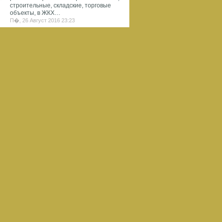
строительные, складские, торговые
объекты, в ЖКХ…
П�, 26 Август 2016 23:23