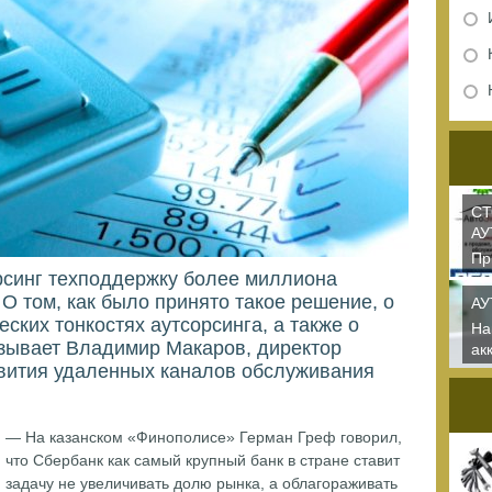
СТ
АУ
Пр
рсинг техподдержку более миллиона
де
О том, как было принято такое решение, о
са
АУ
еских тонкостях аутсорсинга, а также о
На
зывает Владимир Макаров, директор
ак
вития удаленных каналов обслуживания
ок
— На казанском «Финополисе» Герман Греф говорил,
что Сбербанк как самый крупный банк в стране ставит
задачу не увеличивать долю рынка, а облагораживать