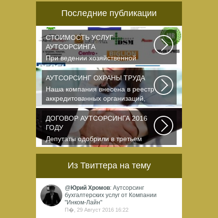
Последние публикации
СТОИМОСТЬ УСЛУГ
АУТСОРСИНГА
При ведении хозяйственной
деятельности каждая компания
самостоятельно выбирает...
АУТСОРСИНГ ОХРАНЫ ТРУДА
Наша компания внесена в реестр
аккредитованных организаций,
оказывающих...
ДОГОВОР АУТСОРСИНГА 2016
ГОДУ
Депутаты одобрили в третьем
чтении специальные правила, по
которым можно...
Из Твиттера на тему
@
Юрий Хромов
: Аутсорсинг
бухгалтерских услуг от Компании
"Инком-Лайн"
П�, 29 Август 2016 16:22