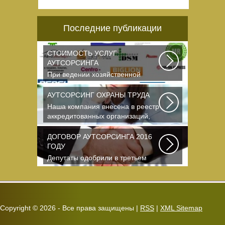
Последние публикации
СТОИМОСТЬ УСЛУГ
АУТСОРСИНГА
При ведении хозяйственной
деятельности каждая компания
самостоятельно выбирает...
АУТСОРСИНГ ОХРАНЫ ТРУДА
Наша компания внесена в реестр
аккредитованных организаций,
оказывающих...
ДОГОВОР АУТСОРСИНГА 2016
ГОДУ
Депутаты одобрили в третьем
чтении специальные правила, по
которым можно...
Copyright ©
2026 - Все права защищены |
RSS
|
XML Sitemap