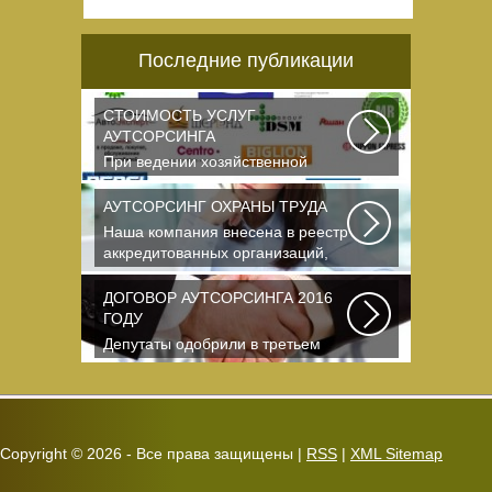
Последние публикации
СТОИМОСТЬ УСЛУГ
АУТСОРСИНГА
При ведении хозяйственной
деятельности каждая компания
самостоятельно выбирает...
АУТСОРСИНГ ОХРАНЫ ТРУДА
Наша компания внесена в реестр
аккредитованных организаций,
оказывающих...
ДОГОВОР АУТСОРСИНГА 2016
ГОДУ
Депутаты одобрили в третьем
чтении специальные правила, по
которым можно...
Copyright ©
2026 - Все права защищены |
RSS
|
XML Sitemap