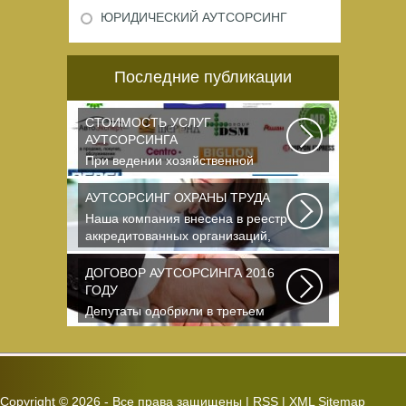
ЮРИДИЧЕСКИЙ АУТСОРСИНГ
Последние публикации
СТОИМОСТЬ УСЛУГ
АУТСОРСИНГА
При ведении хозяйственной
деятельности каждая компания
самостоятельно выбирает...
АУТСОРСИНГ ОХРАНЫ ТРУДА
Наша компания внесена в реестр
аккредитованных организаций,
оказывающих...
ДОГОВОР АУТСОРСИНГА 2016
ГОДУ
Депутаты одобрили в третьем
чтении специальные правила, по
которым можно...
Copyright ©
2026 - Все права защищены |
RSS
|
XML Sitemap